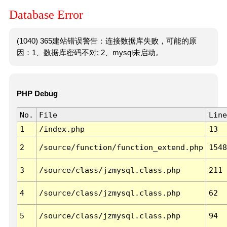
Database Error
(1040) 365建站错误警告：连接数据库失败，可能的原
因：1、数据库密码不对; 2、mysql未启动。
PHP Debug
No.
File
Line
1
/index.php
13
2
/source/function/function_extend.php
1548
3
/source/class/jzmysql.class.php
211
4
/source/class/jzmysql.class.php
62
5
/source/class/jzmysql.class.php
94