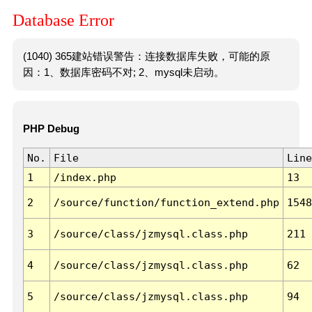
Database Error
(1040) 365建站错误警告：连接数据库失败，可能的原
因：1、数据库密码不对; 2、mysql未启动。
PHP Debug
No.
File
Line
1
/index.php
13
2
/source/function/function_extend.php
1548
3
/source/class/jzmysql.class.php
211
4
/source/class/jzmysql.class.php
62
5
/source/class/jzmysql.class.php
94