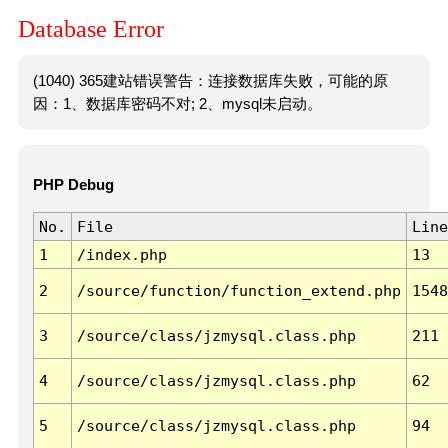
Database Error
(1040) 365建站错误警告：连接数据库失败，可能的原
因：1、数据库密码不对; 2、mysql未启动。
PHP Debug
No.
File
Line
1
/index.php
13
2
/source/function/function_extend.php
1548
3
/source/class/jzmysql.class.php
211
4
/source/class/jzmysql.class.php
62
5
/source/class/jzmysql.class.php
94