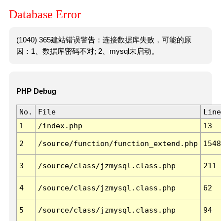
Database Error
(1040) 365建站错误警告：连接数据库失败，可能的原
因：1、数据库密码不对; 2、mysql未启动。
PHP Debug
No.
File
Line
1
/index.php
13
2
/source/function/function_extend.php
1548
3
/source/class/jzmysql.class.php
211
4
/source/class/jzmysql.class.php
62
5
/source/class/jzmysql.class.php
94