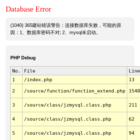
Database Error
(1040) 365建站错误警告：连接数据库失败，可能的原
因：1、数据库密码不对; 2、mysql未启动。
PHP Debug
No.
File
Line
1
/index.php
13
2
/source/function/function_extend.php
1548
3
/source/class/jzmysql.class.php
211
4
/source/class/jzmysql.class.php
62
5
/source/class/jzmysql.class.php
94