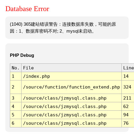
Database Error
(1040) 365建站错误警告：连接数据库失败，可能的原
因：1、数据库密码不对; 2、mysql未启动。
PHP Debug
No.
File
Line
1
/index.php
14
2
/source/function/function_extend.php
324
3
/source/class/jzmysql.class.php
211
4
/source/class/jzmysql.class.php
62
5
/source/class/jzmysql.class.php
94
6
/source/class/jzmysql.class.php
76