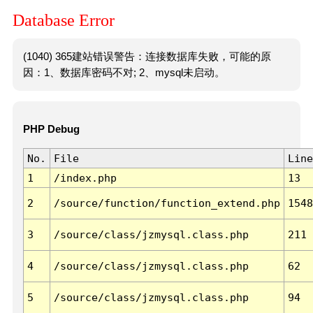
Database Error
(1040) 365建站错误警告：连接数据库失败，可能的原
因：1、数据库密码不对; 2、mysql未启动。
PHP Debug
No.
File
Line
1
/index.php
13
2
/source/function/function_extend.php
1548
3
/source/class/jzmysql.class.php
211
4
/source/class/jzmysql.class.php
62
5
/source/class/jzmysql.class.php
94