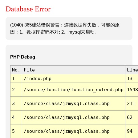
Database Error
(1040) 365建站错误警告：连接数据库失败，可能的原
因：1、数据库密码不对; 2、mysql未启动。
PHP Debug
No.
File
Line
1
/index.php
13
2
/source/function/function_extend.php
1548
3
/source/class/jzmysql.class.php
211
4
/source/class/jzmysql.class.php
62
5
/source/class/jzmysql.class.php
94