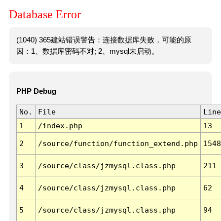
Database Error
(1040) 365建站错误警告：连接数据库失败，可能的原
因：1、数据库密码不对; 2、mysql未启动。
PHP Debug
No.
File
Line
1
/index.php
13
2
/source/function/function_extend.php
1548
3
/source/class/jzmysql.class.php
211
4
/source/class/jzmysql.class.php
62
5
/source/class/jzmysql.class.php
94