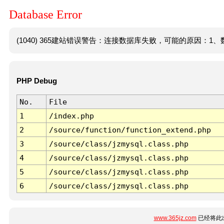
Database Error
(1040) 365建站错误警告：连接数据库失败，可能的原因：1、数
PHP Debug
No.
File
1
/index.php
2
/source/function/function_extend.php
3
/source/class/jzmysql.class.php
4
/source/class/jzmysql.class.php
5
/source/class/jzmysql.class.php
6
/source/class/jzmysql.class.php
www.365jz.com
已经将此