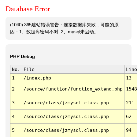
Database Error
(1040) 365建站错误警告：连接数据库失败，可能的原
因：1、数据库密码不对; 2、mysql未启动。
PHP Debug
No.
File
Line
1
/index.php
13
2
/source/function/function_extend.php
1548
3
/source/class/jzmysql.class.php
211
4
/source/class/jzmysql.class.php
62
5
/source/class/jzmysql.class.php
94