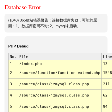
Database Error
(1040) 365建站错误警告：连接数据库失败，可能的原
因：1、数据库密码不对; 2、mysql未启动。
PHP Debug
No.
File
Line
1
/index.php
13
2
/source/function/function_extend.php
1548
3
/source/class/jzmysql.class.php
211
4
/source/class/jzmysql.class.php
62
5
/source/class/jzmysql.class.php
94