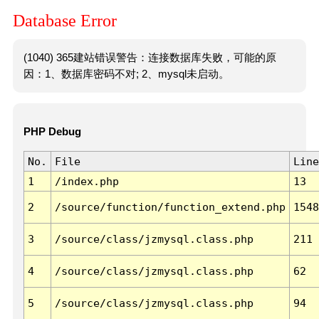
Database Error
(1040) 365建站错误警告：连接数据库失败，可能的原
因：1、数据库密码不对; 2、mysql未启动。
PHP Debug
No.
File
Line
1
/index.php
13
2
/source/function/function_extend.php
1548
3
/source/class/jzmysql.class.php
211
4
/source/class/jzmysql.class.php
62
5
/source/class/jzmysql.class.php
94