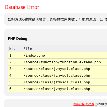
Database Error
(1040) 365建站错误警告：连接数据库失败，可能的原因：1、数
PHP Debug
No.
File
1
/index.php
2
/source/function/function_extend.php
3
/source/class/jzmysql.class.php
4
/source/class/jzmysql.class.php
5
/source/class/jzmysql.class.php
6
/source/class/jzmysql.class.php
www.365jz.com
已经将此