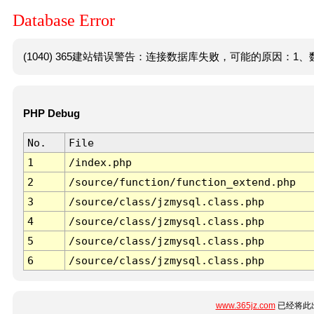
Database Error
(1040) 365建站错误警告：连接数据库失败，可能的原因：1、数
PHP Debug
No.
File
1
/index.php
2
/source/function/function_extend.php
3
/source/class/jzmysql.class.php
4
/source/class/jzmysql.class.php
5
/source/class/jzmysql.class.php
6
/source/class/jzmysql.class.php
www.365jz.com
已经将此