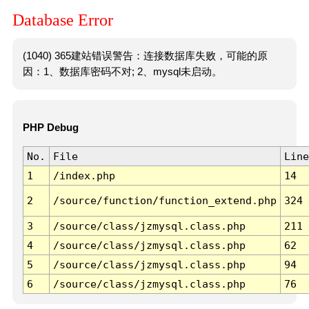
Database Error
(1040) 365建站错误警告：连接数据库失败，可能的原
因：1、数据库密码不对; 2、mysql未启动。
PHP Debug
No.
File
Line
1
/index.php
14
2
/source/function/function_extend.php
324
3
/source/class/jzmysql.class.php
211
4
/source/class/jzmysql.class.php
62
5
/source/class/jzmysql.class.php
94
6
/source/class/jzmysql.class.php
76