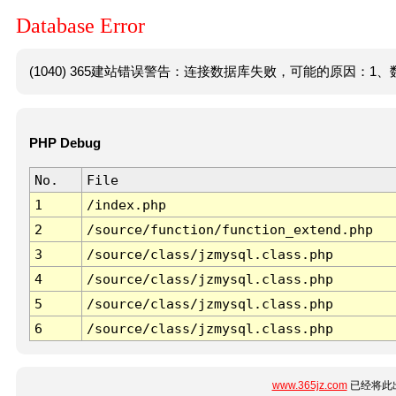
Database Error
(1040) 365建站错误警告：连接数据库失败，可能的原因：1、数
PHP Debug
No.
File
1
/index.php
2
/source/function/function_extend.php
3
/source/class/jzmysql.class.php
4
/source/class/jzmysql.class.php
5
/source/class/jzmysql.class.php
6
/source/class/jzmysql.class.php
www.365jz.com
已经将此