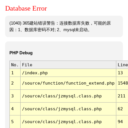
Database Error
(1040) 365建站错误警告：连接数据库失败，可能的原
因：1、数据库密码不对; 2、mysql未启动。
PHP Debug
No.
File
Line
1
/index.php
13
2
/source/function/function_extend.php
1548
3
/source/class/jzmysql.class.php
211
4
/source/class/jzmysql.class.php
62
5
/source/class/jzmysql.class.php
94