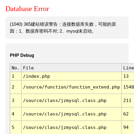
Database Error
(1040) 365建站错误警告：连接数据库失败，可能的原
因：1、数据库密码不对; 2、mysql未启动。
PHP Debug
No.
File
Line
1
/index.php
13
2
/source/function/function_extend.php
1548
3
/source/class/jzmysql.class.php
211
4
/source/class/jzmysql.class.php
62
5
/source/class/jzmysql.class.php
94