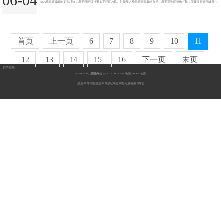
06-04
NBA季前賽繼續有好戲演出，君王與硬汉打響太平洋區內戰。對陣雙方季前賽表現截然有异，君王遇到兩連敗打擊，而硬汉喜迎兩連勝，
比较之下，狀態喜东谈主的硬汉此番贏面無疑更大。 君王上賽季終於冲破尷尬獲得了季後賽資格，惩处層可謂如釋重負，這位前硬汉助教
米奇布朗(MikeBrown)對球隊的調教起到了作用，還獲得了最好主帥獎項，而其弟子迪艾朗霍斯和D.沙邦尼斯齊齊入選了全明...
首页
上一页
6
7
8
9
10
11
12
13
14
15
16
下一页
末页
友情链接：
Powered by
皇冠分红
@2013-2022
RSS地图
HTML地图
皇冠体育导航
皇冠体育
皇冠现金网
皇冠客服
新2网址