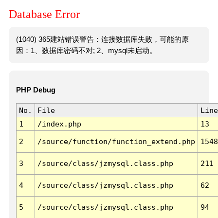
Database Error
(1040) 365建站错误警告：连接数据库失败，可能的原
因：1、数据库密码不对; 2、mysql未启动。
PHP Debug
No.
File
Line
1
/index.php
13
2
/source/function/function_extend.php
1548
3
/source/class/jzmysql.class.php
211
4
/source/class/jzmysql.class.php
62
5
/source/class/jzmysql.class.php
94