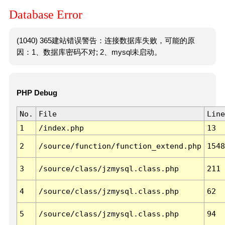
Database Error
(1040) 365建站错误警告：连接数据库失败，可能的原
因：1、数据库密码不对; 2、mysql未启动。
PHP Debug
No.
File
Line
1
/index.php
13
2
/source/function/function_extend.php
1548
3
/source/class/jzmysql.class.php
211
4
/source/class/jzmysql.class.php
62
5
/source/class/jzmysql.class.php
94