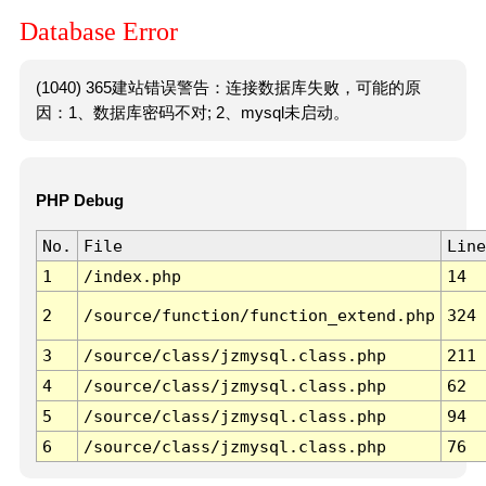
Database Error
(1040) 365建站错误警告：连接数据库失败，可能的原
因：1、数据库密码不对; 2、mysql未启动。
PHP Debug
No.
File
Line
1
/index.php
14
2
/source/function/function_extend.php
324
3
/source/class/jzmysql.class.php
211
4
/source/class/jzmysql.class.php
62
5
/source/class/jzmysql.class.php
94
6
/source/class/jzmysql.class.php
76