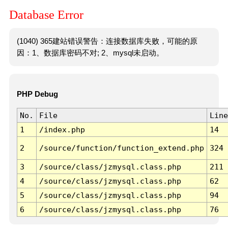
Database Error
(1040) 365建站错误警告：连接数据库失败，可能的原
因：1、数据库密码不对; 2、mysql未启动。
PHP Debug
No.
File
Line
1
/index.php
14
2
/source/function/function_extend.php
324
3
/source/class/jzmysql.class.php
211
4
/source/class/jzmysql.class.php
62
5
/source/class/jzmysql.class.php
94
6
/source/class/jzmysql.class.php
76