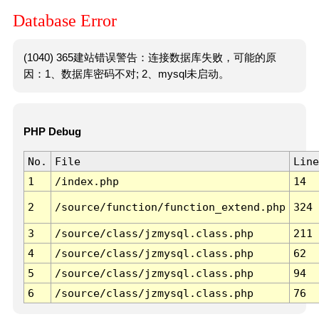
Database Error
(1040) 365建站错误警告：连接数据库失败，可能的原
因：1、数据库密码不对; 2、mysql未启动。
PHP Debug
No.
File
Line
1
/index.php
14
2
/source/function/function_extend.php
324
3
/source/class/jzmysql.class.php
211
4
/source/class/jzmysql.class.php
62
5
/source/class/jzmysql.class.php
94
6
/source/class/jzmysql.class.php
76