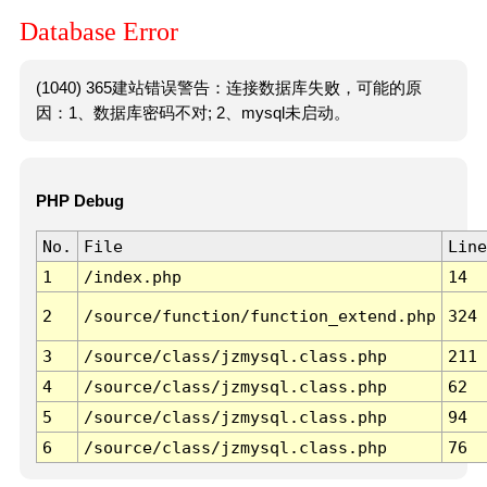
Database Error
(1040) 365建站错误警告：连接数据库失败，可能的原
因：1、数据库密码不对; 2、mysql未启动。
PHP Debug
No.
File
Line
1
/index.php
14
2
/source/function/function_extend.php
324
3
/source/class/jzmysql.class.php
211
4
/source/class/jzmysql.class.php
62
5
/source/class/jzmysql.class.php
94
6
/source/class/jzmysql.class.php
76