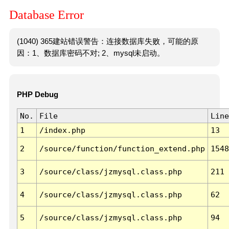
Database Error
(1040) 365建站错误警告：连接数据库失败，可能的原
因：1、数据库密码不对; 2、mysql未启动。
PHP Debug
No.
File
Line
1
/index.php
13
2
/source/function/function_extend.php
1548
3
/source/class/jzmysql.class.php
211
4
/source/class/jzmysql.class.php
62
5
/source/class/jzmysql.class.php
94