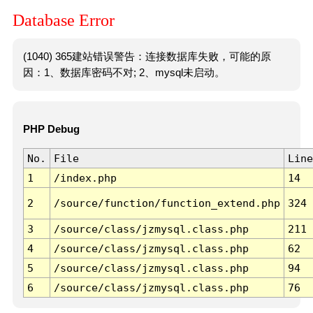
Database Error
(1040) 365建站错误警告：连接数据库失败，可能的原
因：1、数据库密码不对; 2、mysql未启动。
PHP Debug
No.
File
Line
1
/index.php
14
2
/source/function/function_extend.php
324
3
/source/class/jzmysql.class.php
211
4
/source/class/jzmysql.class.php
62
5
/source/class/jzmysql.class.php
94
6
/source/class/jzmysql.class.php
76